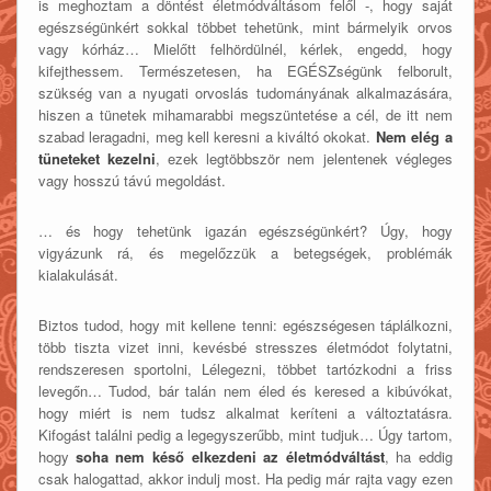
is meghoztam a döntést életmódváltásom felől -, hogy saját
egészségünkért sokkal többet tehetünk, mint bármelyik orvos
vagy kórház… Mielőtt felhördülnél, kérlek, engedd, hogy
kifejthessem. Természetesen, ha EGÉSZségünk felborult,
szükség van a nyugati orvoslás tudományának alkalmazására,
hiszen a tünetek mihamarabbi megszüntetése a cél, de itt nem
szabad leragadni, meg kell keresni a kiváltó okokat.
Nem elég a
tüneteket kezelni
, ezek legtöbbször nem jelentenek végleges
vagy hosszú távú megoldást.
… és hogy tehetünk igazán egészségünkért? Úgy, hogy
vigyázunk rá, és megelőzzük a betegségek, problémák
kialakulását.
Biztos tudod, hogy mit kellene tenni: egészségesen táplálkozni,
több tiszta vizet inni, kevésbé stresszes életmódot folytatni,
rendszeresen sportolni, Lélegezni, többet tartózkodni a friss
levegőn… Tudod, bár talán nem éled és keresed a kibúvókat,
hogy miért is nem tudsz alkalmat keríteni a változtatásra.
Kifogást találni pedig a legegyszerűbb, mint tudjuk… Úgy tartom,
hogy
soha nem késő elkezdeni az életmódváltást
, ha eddig
csak halogattad, akkor indulj most. Ha pedig már rajta vagy ezen