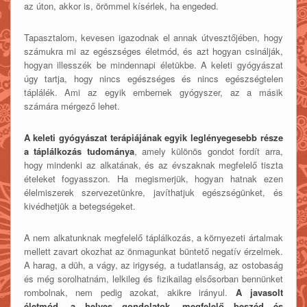
az úton, akkor is, örömmel kísérlek, ha engeded.
Tapasztalom, kevesen igazodnak el annak útvesztőjében, hogy
számukra mi az egészséges életmód, és azt hogyan csinálják,
hogyan illesszék be mindennapi életükbe. A keleti gyógyászat
úgy tartja, hogy nincs egészséges és nincs egészségtelen
táplálék. Ami az egyik embernek gyógyszer, az a másik
számára mérgező lehet.
A keleti gyógyászat terápiájának egyik leglényegesebb része
a táplálkozás tudománya
, amely különös gondot fordít arra,
hogy mindenki az alkatának, és az évszaknak megfelelő tiszta
ételeket fogyasszon. Ha megismerjük, hogyan hatnak ezen
élelmiszerek szervezetünkre, javíthatjuk egészségünket, és
kivédhetjük a betegségeket.
A nem alkatunknak megfelelő táplálkozás, a környezeti ártalmak
mellett zavart okozhat az önmagunkat büntető negatív érzelmek.
A harag, a düh, a vágy, az irigység, a tudatlanság, az ostobaság
és még sorolhatnám, lelkileg és fizikailag elsősorban bennünket
rombolnak, nem pedig azokat, akikre irányul.
A javasolt
életmód, a helyes gondolatok, megfelelő beszéd és