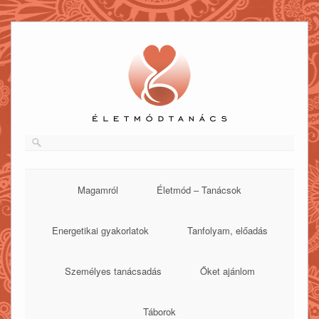
Skip
to
content
Magamról
Életmód – Tanácsok
Energetikai gyakorlatok
Tanfolyam, előadás
Személyes tanácsadás
Őket ajánlom
Táborok