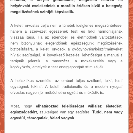
helyénvaló cselekedetek a morális értéken kívül a betegség
megelőzésének szintjét képviselik.
A keleti orvoslás célja nem a tünetek ideiglenes megszüntetése,
hanem a szervezet egészének testi és lelki harmóniájának
visszaállítása. Ha az étrendbeli és életmódbeli változtatások
nem bizonyulnak elegendőnek egészségünk megőrzésének
biztosítására, a keleti orvosok a gyógynövénykészítményeket
hívják segítségül. A következő kezelési lehetőséget a manuális
terápiák jelentik, a masszázs, a moxakezelés vagy a
köpölyözés, amelyek a test energiapontjait stimulálják.
A holisztikus szemlélet az embert teljes szellemi, lelki, testi
egységnek tekinti. A keleti tradicionális és a modern nyugati
orvoslás nagyon jól működhetne együtt és működik is.
Most, hogy
elhatároztad felelősséget vállalsz életedért,
egészségedért,
szükséged van egy segítőre.
Tudd, nem vagy
egyedül, támogatlak, Veled vagyok…