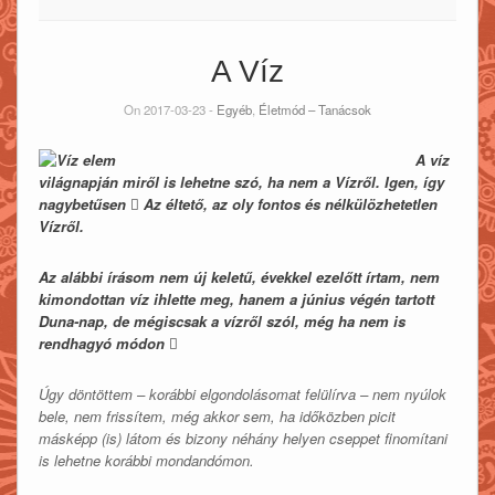
A Víz
On 2017-03-23 -
Egyéb
,
Életmód – Tanácsok
A víz
világnapján miről is lehetne szó, ha nem a Vízről. Igen, így
nagybetűsen  Az éltető, az oly fontos és nélkülözhetetlen
Vízről.
Az alábbi írásom nem új keletű, évekkel ezelőtt írtam, nem
kimondottan víz ihlette meg, hanem a június végén tartott
Duna-nap, de mégiscsak a vízről szól, még ha nem is
rendhagyó módon 
Úgy döntöttem – korábbi elgondolásomat felülírva – nem nyúlok
bele, nem frissítem, még akkor sem, ha időközben picit
másképp (is) látom és bizony néhány helyen cseppet finomítani
is lehetne korábbi mondandómon.