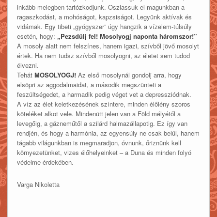
inkább melegben tartózkodjunk. Oszlassuk el magunkban a
ragaszkodást, a mohóságot, kapzsiságot. Legyünk aktívak és
vidámak. Egy tibeti „gyógyszer” úgy hangzik a vízelem-túlsúly
esetén, hogy:
„Pezsdülj fel! Mosolyogj naponta háromszor!”
A mosoly alatt nem felszínes, hanem igazi, szívből jövő mosolyt
értek. Ha nem tudsz szívből mosolyogni, az életet sem tudod
élvezni.
Tehát
MOSOLYOGJ!
Az első mosolynál gondolj arra, hogy
elsöpri az aggodalmaidat, a második megszünteti a
feszültségedet, a harmadik pedig véget vet a depressziódnak.
A víz az élet keletkezésének színtere, minden élőlény szoros
köteléket alkot vele. Mindenütt jelen van a Föld mélyétől a
levegőig, a gázneműtől a szilárd halmazállapotig. Ez így van
rendjén, és hogy a harmónia, az egyensúly ne csak belül, hanem
tágabb világunkban is megmaradjon, óvnunk, őriznünk kell
környezetünket, vizes élőhelyeinket – a Duna és minden folyó
védelme érdekében.
Varga Nikoletta