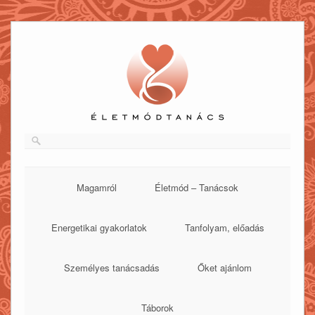
Skip
to
content
Magamról
Életmód – Tanácsok
Energetikai gyakorlatok
Tanfolyam, előadás
Személyes tanácsadás
Őket ajánlom
Táborok