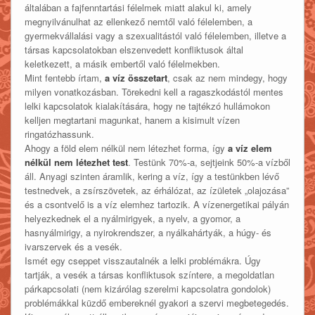
általában a fajfenntartási félelmek miatt alakul ki, amely
megnyilvánulhat az ellenkező nemtől való félelemben, a
gyermekvállalási vagy a szexualitástól való félelemben, illetve a
társas kapcsolatokban elszenvedett konfliktusok által
keletkezett, a másik embertől való félelmekben.
Mint fentebb írtam,
a víz összetart
, csak az nem mindegy, hogy
milyen vonatkozásban. Törekedni kell a ragaszkodástól mentes
lelki kapcsolatok kialakítására, hogy ne tajtékzó hullámokon
kelljen megtartani magunkat, hanem a kisimult vízen
ringatózhassunk.
Ahogy a föld elem nélkül nem létezhet forma, így
a víz elem
nélkül nem létezhet test
. Testünk 70%-a, sejtjeink 50%-a vízből
áll. Anyagi szinten áramlik, kering a víz, így a testünkben lévő
testnedvek, a zsírszövetek, az érhálózat, az ízületek „olajozása”
és a csontvelő is a víz elemhez tartozik. A vízenergetikai pályán
helyezkednek el a nyálmirigyek, a nyelv, a gyomor, a
hasnyálmirigy, a nyirokrendszer, a nyálkahártyák, a húgy- és
ivarszervek és a vesék.
Ismét egy cseppet visszautalnék a lelki problémákra. Úgy
tartják, a vesék a társas konfliktusok színtere, a megoldatlan
párkapcsolati (nem kizárólag szerelmi kapcsolatra gondolok)
problémákkal küzdő embereknél gyakori a szervi megbetegedés.