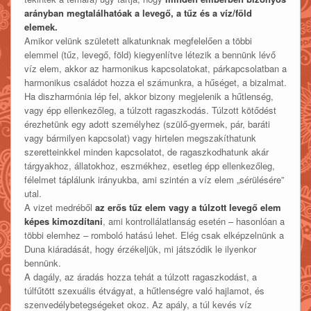
arányban megtalálhatóak a levegő, a tűz és a víz/föld
elemek.
Amikor velünk született alkatunknak megfelelően a többi
elemmel (tűz, levegő, föld) kiegyenlítve létezik a bennünk lévő
víz elem, akkor az harmonikus kapcsolatokat, párkapcsolatban a
harmonikus családot hozza el számunkra, a hűséget, a bizalmat.
Ha diszharmónia lép fel, akkor bizony megjelenik a hűtlenség,
vagy épp ellenkezőleg, a túlzott ragaszkodás. Túlzott kötődést
érezhetünk egy adott személyhez (szülő-gyermek, pár, baráti
vagy bármilyen kapcsolat) vagy hirtelen megszakíthatunk
szeretteinkkel minden kapcsolatot, de ragaszkodhatunk akár
tárgyakhoz, állatokhoz, eszmékhez, esetleg épp ellenkezőleg,
félelmet táplálunk irányukba, ami szintén a víz elem „sérülésére”
utal.
A vizet medréből
az erős tűz elem vagy a túlzott levegő elem
képes kimozdítani
, ami kontrollálatlanság esetén – hasonlóan a
többi elemhez – romboló hatású lehet. Elég csak elképzelnünk a
Duna kiáradását, hogy érzékeljük, mi játszódik le ilyenkor
bennünk.
A dagály, az áradás hozza tehát a túlzott ragaszkodást, a
túlfűtött szexuális étvágyat, a hűtlenségre való hajlamot, és
szenvedélybetegségeket okoz. Az apály, a túl kevés víz