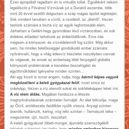
Ezen apropóból ragadtam én is virtuális tollat. Egyébként nekem
legelőször a Fővárosi Vízművek jut a Dunáról eszembe, több
mint 20 évvel ezelőtt dolgoztam a szép magas épület legtetején.
Sok mindent tanultam a vízről, a csodáról, az „életről”, hiszen
testünk számára a tiszta víz az egyik legfontosabb elem.
Járhattam a Gellért-hegy gyomrában lévő víztározóban, és sok
érdekes előadást tartottunk az érdeklődőknek. Eme írás
mégsem a környezet- és vízvédelemről fog szólni. Még akkor
sem, ha minden felelősséggel gondolkodó ember számára
nyilvánvaló, hogy a világ édesvíz készletei veszélyben vannak
és végesek, és ennek az emberiség létét fenyegető globális
környezeti problémának a kezelése összefogást és
együttműködést igényelne minden szinten…
Aki egy kicsit is ismer engem, tudja, hogy
bármit képes vagyok
megközelíteni a keleti gyógyászat felől
, most sincs ez
másképp, hiszen a víz elemről sokat és sokféleképpen lehet írni.
A víz elem áldás.
Magában hordozza a létezés
megnyilvánulásának számtalan formáját. Az élet bölcsője, maga
az Őrző, emlékezete ősidőkbe nyúlik vissza. Anyagi szinten
áramlik, hullámzik, kering, míg lelki szinten – Természet lelke –
megszentel, újít, tisztít, összetart.
A keleti gyógyászat (tibeti-mongol, ájurvéda szemszögéből
tekintek a témára) úgy tartja, hogy
minden emberben bizonyos