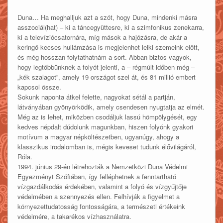
Duna… Ha meghalljuk azt a szót, hogy Duna, mindenki másra
asszociál(hat) – ki a táncegyüttesre, ki a szimfonikus zenekarra,
ki a televíziócsatornára, míg mások a hajózásra, de akár a
keringő kecses hullámzása is megjelenhet lelki szemeink előtt,
és még hosszan folytathatnám a sort. Abban biztos vagyok,
hogy legtöbbünknek a folyót jelenti, a – régmúlt időben még –
„kék szalagot”, amely 19 országot szel át, és 81 millió embert
kapcsol össze.
Sokunk naponta átkel felette, nagyokat sétál a partján,
látványában gyönyörködik, amely csendesen nyugtatja az elmét.
Még az is lehet, miközben csodáljuk lassú hömpölygését, egy
kedves népdalt dúdolunk magunkban, hiszen folyónk gyakori
motívum a magyar népköltészetben, ugyanúgy, ahogy a
klasszikus irodalomban is, mégis keveset tudunk élővilágáról,
Róla.
1994. június 29-én létrehozták a Nemzetközi Duna Védelmi
Egyezményt Szófiában, így felléphetnek a fenntartható
vízgazdálkodás érdekében, valamint a folyó és vízgyűjtője
védelmében a szennyezés ellen. Felhívják a figyelmet a
környezettudatosság fontosságára, a természeti értékeink
védelmére, a takarékos vízhasználatra.