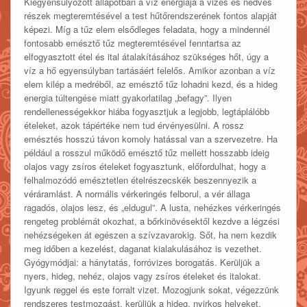
Kiegyensúlyozott állapotban a víz energiája a vizes és nedves
részek megteremtésével a test hűtőrendszerének fontos alapját
képezi. Míg a tűz elem elsődleges feladata, hogy a mindennél
fontosabb emésztő tűz megteremtésével fenntartsa az
elfogyasztott étel és ital átalakításához szükséges hőt, úgy a
víz a hő egyensúlyban tartásáért felelős. Amikor azonban a víz
elem kilép a medréből, az emésztő tűz lohadni kezd, és a hideg
energia túltengése miatt gyakorlatilag „befagy”. Ilyen
rendellenességekkor hiába fogyasztjuk a legjobb, legtáplálóbb
ételeket, azok tápértéke nem tud érvényesülni. A rossz
emésztés hosszú távon komoly hatással van a szervezetre. Ha
például a rosszul működő emésztő tűz mellett hosszabb ideig
olajos vagy zsíros ételeket fogyasztunk, előfordulhat, hogy a
felhalmozódó emésztetlen ételrészecskék beszennyezik a
véráramlást. A normális vérkeringés felborul, a vér állaga
ragadós, olajos lesz, és „eldugul”. A lusta, nehézkes vérkeringés
rengeteg problémát okozhat, a bőrkinövésektől kezdve a légzési
nehézségeken át egészen a szívzavarokig. Sőt, ha nem kezdik
meg időben a kezelést, daganat kialakulásához is vezethet.
Gyógymódjai: a hánytatás, forróvizes borogatás. Kerüljük a
nyers, hideg, nehéz, olajos vagy zsíros ételeket és italokat.
Igyunk reggel és este forralt vizet. Mozogjunk sokat, végezzünk
rendszeres testmozgást, kerüljük a hideg, nyirkos helyeket,