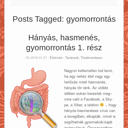
Posts Tagged:
gyomorrontás
Hányás, hasmenés,
gyomorrontás 1. rész
On 2016-01-07 -
Életmód – Tanácsok
,
Tünetmentesen
Nagyon kellemetlen tud lenni,
ha egy nehéz étel vagy egy
fertőzés miatt hasmenés,
hányás tör ránk. Az utóbbi
időben sokan kerestek meg–
mire való a Facebook, a Sky-
pe, a Viber, a telefon
-, hogy
hányós-hasmenéses vírus van
a levegőben, elkapták, mivel is
segíthetnék gyermekük/saját
gyógyulásuk. Összeszedtem