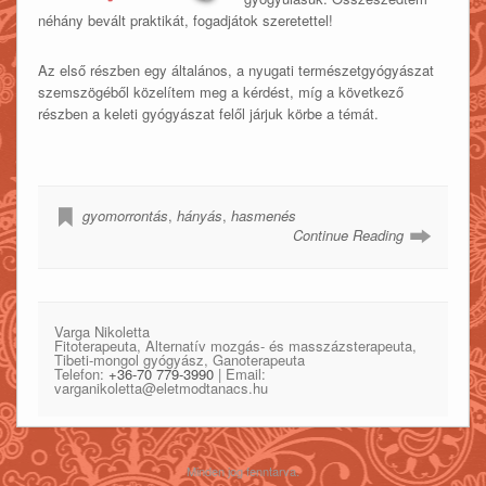
néhány bevált praktikát, fogadjátok szeretettel!
Az első részben egy általános, a nyugati természetgyógyászat
szemszögéből közelítem meg a kérdést, míg a következő
részben a keleti gyógyászat felől járjuk körbe a témát.
gyomorrontás
,
hányás
,
hasmenés
Continue Reading
Varga Nikoletta
Fitoterapeuta, Alternatív mozgás- és masszázsterapeuta,
Tibeti-mongol gyógyász, Ganoterapeuta
Telefon:
+36-70 779-3990
| Email:
varganikoletta@eletmodtanacs.hu
Minden jog fenntarva.