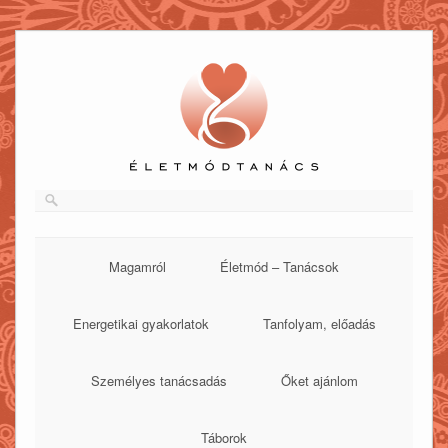
Skip
to
content
Magamról
Életmód – Tanácsok
Energetikai gyakorlatok
Tanfolyam, előadás
Személyes tanácsadás
Őket ajánlom
Táborok