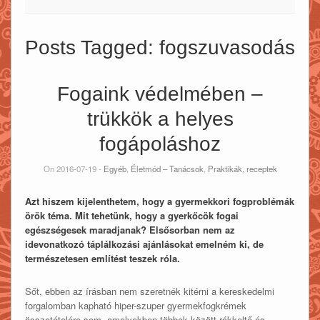
Posts Tagged:
fogszuvasodás
Fogaink védelmében –
trükkök a helyes
fogápoláshoz
On 2016-07-19 -
Egyéb
,
Életmód – Tanácsok
,
Praktikák, receptek
Azt hiszem kijelenthetem, hogy a gyermekkori fogproblémák
örök téma. Mit tehetünk, hogy a gyerkőcök fogai
egészségesek maradjanak? Elsősorban nem az
idevonatkozó táplálkozási ajánlásokat emelném ki, de
természetesen említést teszek róla.
Sőt, ebben az írásban nem szeretnék kitérni a kereskedelmi
forgalomban kapható hiper-szuper gyermekfogkrémek
összetételére sem, amelyekben többek között rákkeltő és