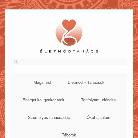
Skip
to
content
Magamról
Életmód – Tanácsok
Energetikai gyakorlatok
Tanfolyam, előadás
Személyes tanácsadás
Őket ajánlom
Táborok