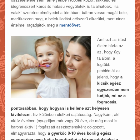
idegrendszert károsító hatású vegyületek is találhatóak. Ha
valaki szeretne elmélyedni a témában, bátran vesse magát bele,
merítkezzen meg, a belefulladást célszerű elkerülni, mert nincs
értelme, ragadjátok meg a
mentőövet
.
Ami ezt az írást
életre hívta az
az, hogy úgy
találom, a
legtöbb
problémát az
jelenti, hogy
a
kicsik egész
egyszerűen nem
tudják, mi az a
fogmosás,
pontosabban, hogy hogyan is kellene azt helyesen
kivitelezni
. Ez különben életkori sajátosság. Nagyikám, aki
aktív éveiben (nyugdíjas már vagy 20 éve, de még most is
baromi aktív! ) fogászati asszisztensként dolgozott,
elmagyarázta, hogy
a gyerkőc 9-10 éves koráig egész
egyszerűen nem tudja koordinálni a kézmozdulatokat a