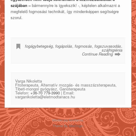
szájában –
bármennyire is igyekszik! -, képtelen alkalmazni a
megfelelő fogmosási technikát, így mindenképpen segítségre
szorul.
fogágybetegség
,
fogápolás
,
fogmosás
,
fogszuvasodás
,
szájhigiénia
Continue Reading
Varga Nikoletta
Fitoterapeuta, Alternatív mozgás- és masszázsterapeuta,
Tibeti-mongol gyógyász, Ganoterapeuta
Telefon:
+36-70 779-3990
| Email:
varganikoletta@eletmodtanacs.hu
Minden jog fenntarva.
Theme By
SiteOrigin