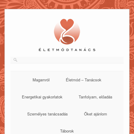
Skip
to
content
Magamról
Életmód – Tanácsok
Energetikai gyakorlatok
Tanfolyam, előadás
Személyes tanácsadás
Őket ajánlom
Táborok