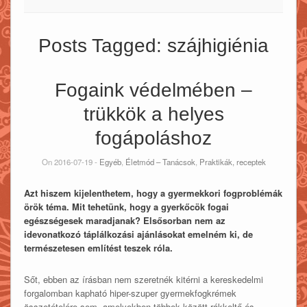
Posts Tagged:
szájhigiénia
Fogaink védelmében –
trükkök a helyes
fogápoláshoz
On 2016-07-19 -
Egyéb
,
Életmód – Tanácsok
,
Praktikák, receptek
Azt hiszem kijelenthetem, hogy a gyermekkori fogproblémák
örök téma. Mit tehetünk, hogy a gyerkőcök fogai
egészségesek maradjanak? Elsősorban nem az
idevonatkozó táplálkozási ajánlásokat emelném ki, de
természetesen említést teszek róla.
Sőt, ebben az írásban nem szeretnék kitérni a kereskedelmi
forgalomban kapható hiper-szuper gyermekfogkrémek
összetételére sem, amelyekben többek között rákkeltő és