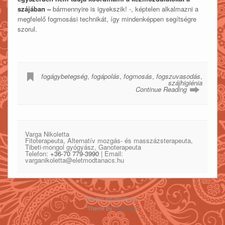
szájában –
bármennyire is igyekszik! -, képtelen alkalmazni a
megfelelő fogmosási technikát, így mindenképpen segítségre
szorul.
fogágybetegség
,
fogápolás
,
fogmosás
,
fogszuvasodás
,
szájhigiénia
Continue Reading
Varga Nikoletta
Fitoterapeuta, Alternatív mozgás- és masszázsterapeuta,
Tibeti-mongol gyógyász, Ganoterapeuta
Telefon:
+36-70 779-3990
| Email:
varganikoletta@eletmodtanacs.hu
Minden jog fenntarva.
Theme By
SiteOrigin