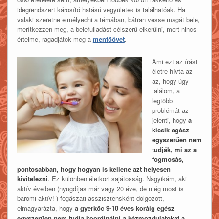
idegrendszert károsító hatású vegyületek is találhatóak. Ha
valaki szeretne elmélyedni a témában, bátran vesse magát bele,
merítkezzen meg, a belefulladást célszerű elkerülni, mert nincs
értelme, ragadjátok meg a
mentőövet
.
Ami ezt az írást
életre hívta az
az, hogy úgy
találom, a
legtöbb
problémát az
jelenti, hogy
a
kicsik egész
egyszerűen nem
tudják, mi az a
fogmosás,
pontosabban, hogy hogyan is kellene azt helyesen
kivitelezni
. Ez különben életkori sajátosság. Nagyikám, aki
aktív éveiben (nyugdíjas már vagy 20 éve, de még most is
baromi aktív! ) fogászati asszisztensként dolgozott,
elmagyarázta, hogy
a gyerkőc 9-10 éves koráig egész
egyszerűen nem tudja koordinálni a kézmozdulatokat a